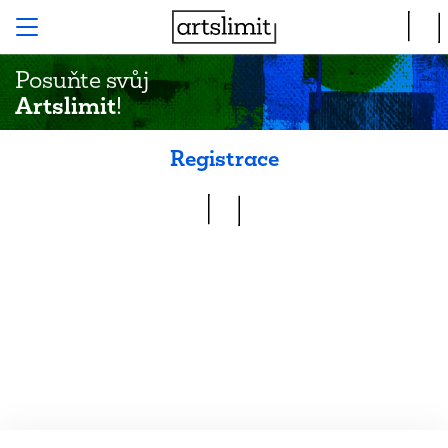
Posuňte svůj
Artslimit
!
Registrace