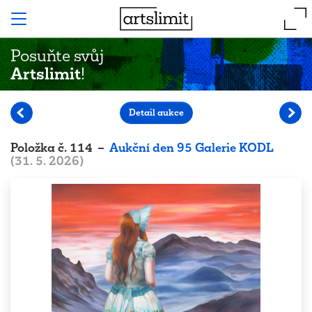
Posuňte svůj
Artslimit
!
Detail aukce
Položka
č.
114
–
Aukční den 95 Galerie KODL
(
31. 5. 2026
)