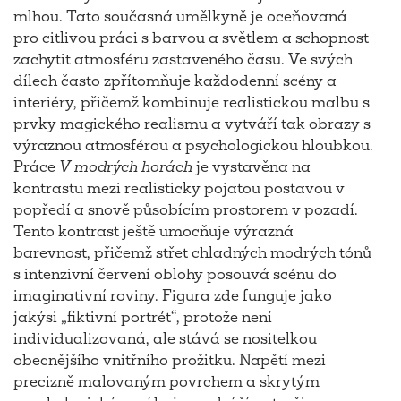
mlhou. Tato současná umělkyně je oceňovaná
pro citlivou práci s barvou a světlem a schopnost
zachytit atmosféru zastaveného času. Ve svých
dílech často zpřítomňuje každodenní scény a
interiéry, přičemž kombinuje realistickou malbu s
prvky magického realismu a vytváří tak obrazy s
výraznou atmosférou a psychologickou hloubkou.
Práce
V modrých horách
je vystavěna na
kontrastu mezi realisticky pojatou postavou v
popředí a snově působícím prostorem v pozadí.
Tento kontrast ještě umocňuje výrazná
barevnost, přičemž střet chladných modrých tónů
s intenzivní červení oblohy posouvá scénu do
imaginativní roviny. Figura zde funguje jako
jakýsi „fiktivní portrét“, protože není
individualizovaná, ale stává se nositelkou
obecnějšího vnitřního prožitku. Napětí mezi
precizně malovaným povrchem a skrytým