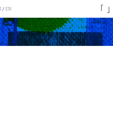
S
/
EN