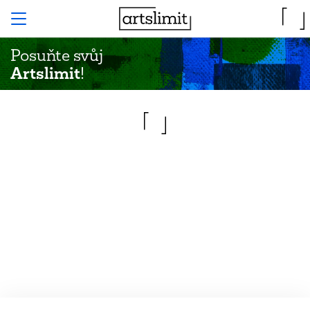
Posuňte svůj
Artslimit
!