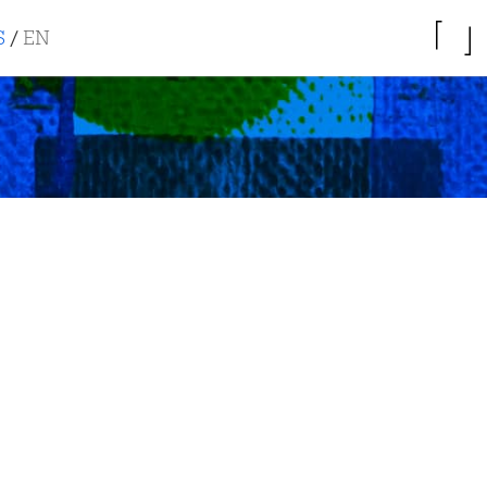
S
/
EN