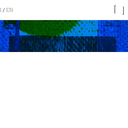
S
/
EN