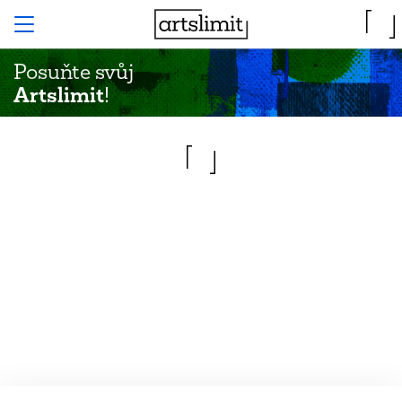
Posuňte svůj
Artslimit
!