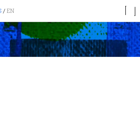
S
/
EN