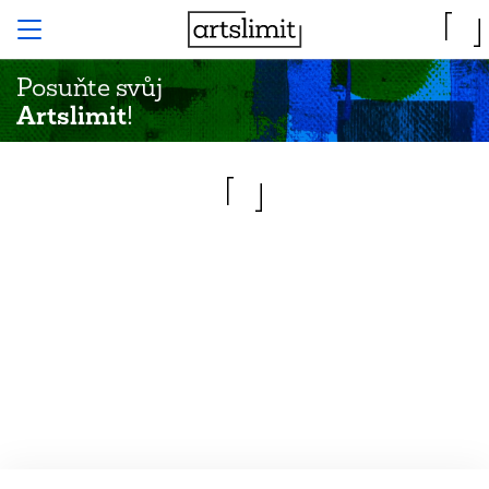
Posuňte svůj
Artslimit
!