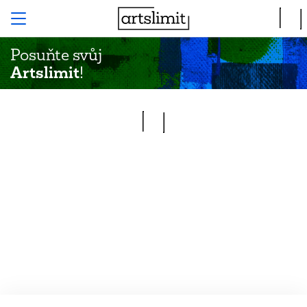
Posuňte svůj
Artslimit
!