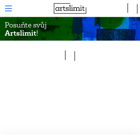
Posuňte svůj
Artslimit
!