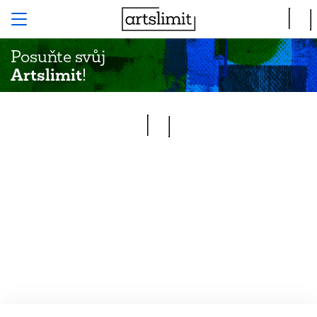
Posuňte svůj
Artslimit
!