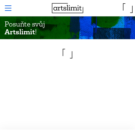
Posuňte svůj
Artslimit
!