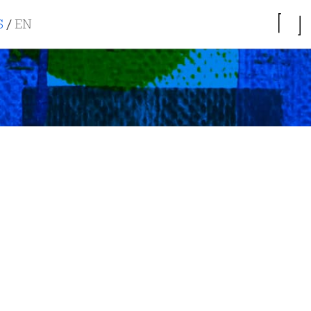
S
/
EN