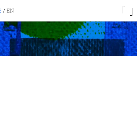
S
/
EN