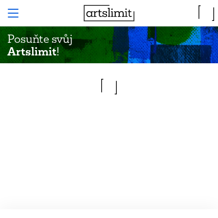
Posuňte svůj
Artslimit
!