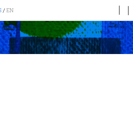
S
/
EN