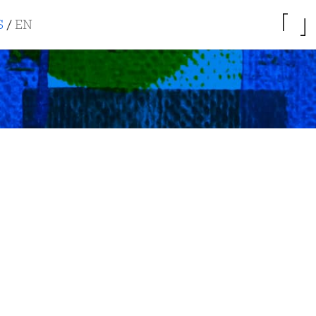
S
/
EN