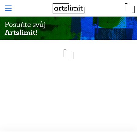
Posuňte svůj
Artslimit
!