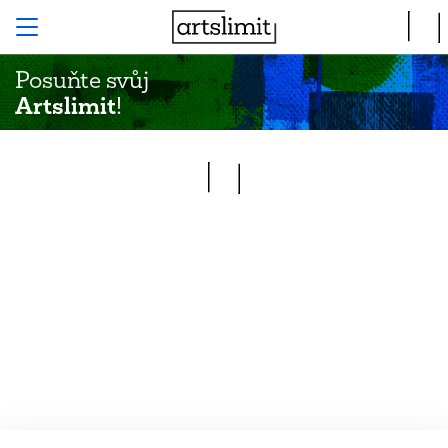
Posuňte svůj
Artslimit
!