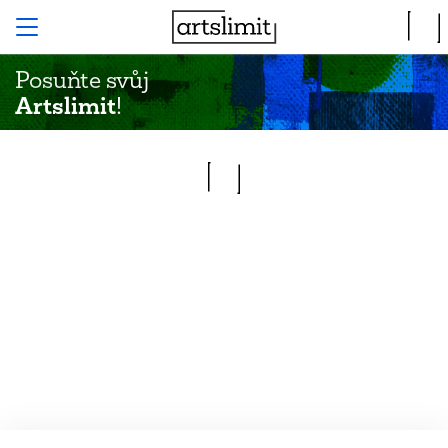
Posuňte svůj
Artslimit
!