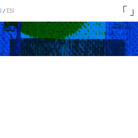
S
/
EN