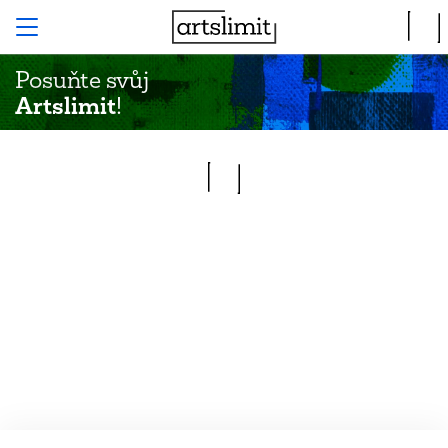
Posuňte svůj
Artslimit
!