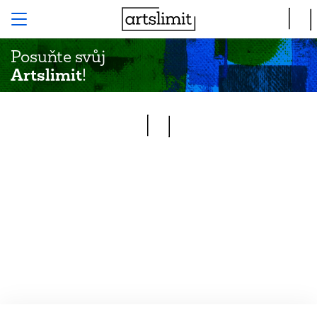
Posuňte svůj
Artslimit
!